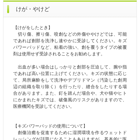
けが・やけど
【けがをしたとき】
切り傷、擦り傷、咬創などの外傷ややけどでは、可能
であれば創部を洗浄し速やかに受診してください。キズ
パワーパッドなど、粘着の強い、創を覆うタイプの被覆
剤は使用せず受診されることをお勧めします。
出血が多い場合はしっかりと創部を圧迫して、腕や指
であれば高い位置に上げてください。キズの状態に応じ
て、局所麻酔をして洗浄やデブリドマン（汚染した創周
辺の組織を取り除く）を行ったり、縫合をしたりする場
合があります。また、釘を踏んだ場合や、犬や猫やヒト
にかまれたキズでは、破傷風のリスクがありますので、
医療機関を受診してください。
【キズパワーパッドの使用について】
創傷治癒を促進するために湿潤環境を作るウェットド
レッシングが話題になることもありますが、基本的に医